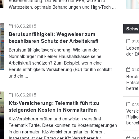
Kostenerstattung. Die Vorteile der PKV, wie kurze
Wartezeiten, optimale Behandlungen und High-Tech ...
16.06.2015
Schw
Berufsunfähigkeit: Wegweiser zum
bezahlbaren Schutz der Arbeitskraft
31.
Leben
Berufsunfähigkeitsversicherung: Wie kann der
der DA
Normalbürger mit kleiner Haushaltskasse seine
Arbeitskraft schützen? Zum Beispiel, wenn eine
Berufsunfähigkeits-Versicherung (BU) für ihn schlicht
31.
und ein ...
Beruf
Entsc
betref
16.06.2015
Kfz-Versicherung: Telematik führt zu
27.
steigenden Kosten in Normaltarifen
Versi
Risik
Kfz-Versicherer prüfen und entwickeln verstärkt
berec
Telematik-Tarife. Diese könnten zu Kostensteigerungen
in den normalen Kfz-Versicherungstarifen führen.
Insgesamt ist der Ertrag der Kfz-Versicherer für ...
24.