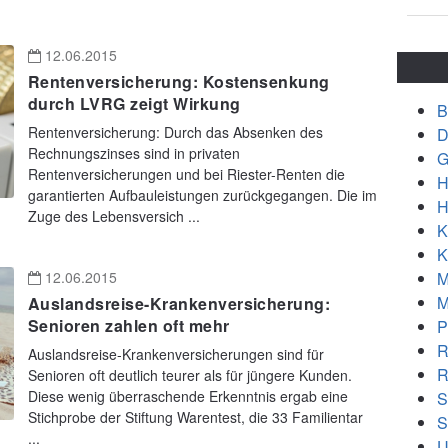
12.06.2015
Rentenversicherung: Kostensenkung
durch LVRG zeigt Wirkung
B
Rentenversicherung: Durch das Absenken des
D
Rechnungszinses sind in privaten
G
Rentenversicherungen und bei Riester-Renten die
H
garantierten Aufbauleistungen zurückgegangen. Die im
H
Zuge des Lebensversich ...
K
K
M
12.06.2015
M
Auslandsreise-Krankenversicherung:
Senioren zahlen oft mehr
P
R
Auslandsreise-Krankenversicherungen sind für
R
Senioren oft deutlich teurer als für jüngere Kunden.
Diese wenig überraschende Erkenntnis ergab eine
S
Stichprobe der Stiftung Warentest, die 33 Familientar
S
...
U