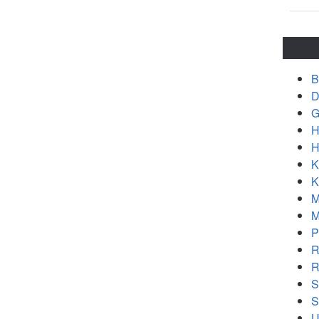
B
D
G
H
H
K
K
M
M
P
R
R
S
S
U