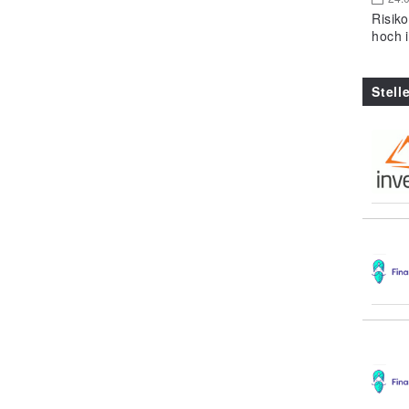
Risik
hoch 
Stell