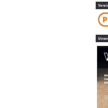
Versi
Unse