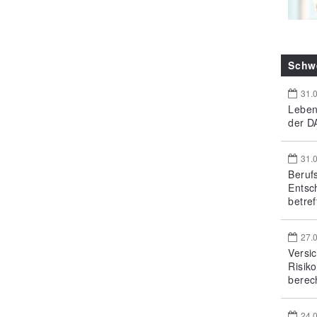
Schw
31.
Leben
der DA
31.
Beruf
Entsc
betref
27.
Versi
Risik
berec
24.