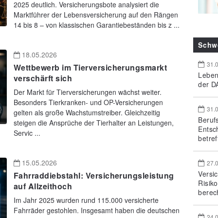
2025 deutlich. Versicherungsbote analysiert die
Marktführer der Lebensversicherung auf den Rängen
14 bis 8 – von klassischen Garantiebeständen bis z ...
Schw
18.05.2026
31.
Wettbewerb im Tierversicherungsmarkt
Leben
verschärft sich
der DA
Der Markt für Tierversicherungen wächst weiter.
Besonders Tierkranken- und OP-Versicherungen
31.
gelten als große Wachstumstreiber. Gleichzeitig
Beruf
steigen die Ansprüche der Tierhalter an Leistungen,
Entsc
Servic ...
betref
15.05.2026
27.
Versi
Fahrraddiebstahl: Versicherungsleistung
Risik
auf Allzeithoch
berec
Im Jahr 2025 wurden rund 115.000 versicherte
Fahrräder gestohlen. Insgesamt haben die deutschen
24.