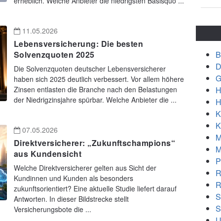
erheblich. Welche Anbieter die niedrigsten Basisquo ...
11.05.2026
Lebensversicherung: Die besten
B
Solvenzquoten 2025
D
Die Solvenzquoten deutscher Lebensversicherer
G
haben sich 2025 deutlich verbessert. Vor allem höhere
H
Zinsen entlasten die Branche nach den Belastungen
der Niedrigzinsjahre spürbar. Welche Anbieter die ...
H
K
K
07.05.2026
M
Direktversicherer: „Zukunftschampions“
M
aus Kundensicht
P
Welche Direktversicherer gelten aus Sicht der
R
Kundinnen und Kunden als besonders
R
zukunftsorientiert? Eine aktuelle Studie liefert darauf
S
Antworten. In dieser Bildstrecke stellt
S
Versicherungsbote die ...
U