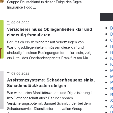
Gruppe Deutschland in dieser Folge des Digital
Insurance Podc ...
09.06.2022
B
Versicherer muss Obliegenheiten klar und
D
eindeutig formulieren
G
Beruft sich ein Versicherer auf Verletzungen von
H
Wartungsobliegenheiten, müssen diese klar und
H
eindeutig in seinen Bedingungen formuliert sein, zeigt
K
ein Urteil des Oberlandesgerichts Frankfurt am Ma ...
K
M
09.06.2022
M
Assistenzsysteme: Schadenfrequenz sinkt,
P
Schadenstückkosten steigen
R
Wie wirken sich Mobilitätswandel und Digitalisierung im
R
Kfz-Flottengeschäft aus? Darüber sprach
S
Versicherungsbote mit Samuel Schmidt, der bei dem
S
Schadenservice-Dienstleister Innovation Group
U