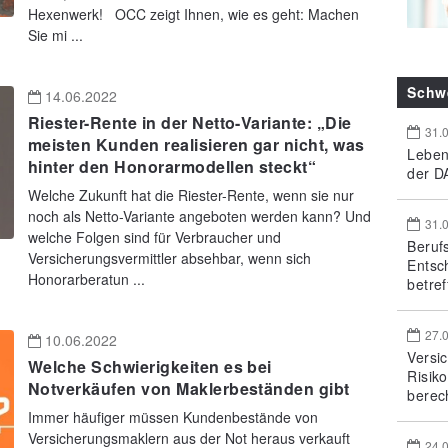
Hexenwerk! OCC zeigt Ihnen, wie es geht: Machen
Sie mi ...
Schw
14.06.2022
Riester-Rente in der Netto-Variante: „Die
31.
meisten Kunden realisieren gar nicht, was
Leben
hinter den Honorarmodellen steckt“
der DA
Welche Zukunft hat die Riester-Rente, wenn sie nur
noch als Netto-Variante angeboten werden kann? Und
31.
welche Folgen sind für Verbraucher und
Beruf
Versicherungsvermittler absehbar, wenn sich
Entsc
Honorarberatun ...
betref
27.
10.06.2022
Versi
Welche Schwierigkeiten es bei
Risik
Notverkäufen von Maklerbeständen gibt
berec
Immer häufiger müssen Kundenbestände von
Versicherungsmaklern aus der Not heraus verkauft
24.