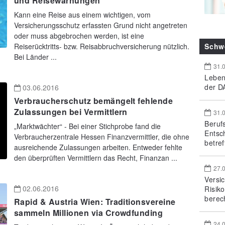
und Reisewarnungen
Kann eine Reise aus einem wichtigen, vom
Versicherungsschutz erfassten Grund nicht angetreten
oder muss abgebrochen werden, ist eine
Schw
Reiserücktritts- bzw. Reisabbruchversicherung nützlich.
Bei Länder ...
31.
Leben
der DA
03.06.2016
Verbraucherschutz bemängelt fehlende
Zulassungen bei Vermittlern
31.
Beruf
„Marktwächter“ - Bei einer Stichprobe fand die
Entsc
Verbraucherzentrale Hessen Finanzvermittler, die ohne
betref
ausreichende Zulassungen arbeiten. Entweder fehlte
den überprüften Vermittlern das Recht, Finanzan ...
27.
Versi
02.06.2016
Risik
berec
Rapid & Austria Wien: Traditionsvereine
sammeln Millionen via Crowdfunding
24.