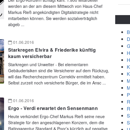
Der Ergo-Konzern schlägt kahl. 1.800 Mitarbeiter
werden an der am diesem Mittwoch von Haus-Chef
Markus Rieß angekündigten Digitalstrategie nicht
mitarbeiten können. Sie werden sozialverträglich
abgeb ...
B
D
01.06.2016
G
Starkregen Elvira & Friederike künftig
H
kaum versicherbar
H
Starkregen und Unwetter - Bei elementaren
K
Gebäuderisiken sind die Versicherer auf dem Rückzug,
K
will das Recherchezentrum Correktiv ermittelt haben.
M
Selbst zurzeit noch versicherte Bürger, die im Ansc ...
M
P
01.06.2016
R
Ergo - Verdi erwartet den Sensenmann
R
S
Heute verkündet Ergo-Chef Markus Rieß seine neue
S
Strategie für den angeschlagenen Konzern, dem die
Ratingagentur Standard & Poor’s kürzlich auf negative
U