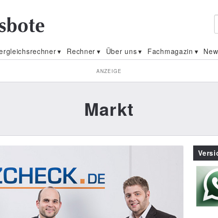
ergleichsrechner
Rechner
Über uns
Fachmagazin
New
ANZEIGE
Markt
Vers