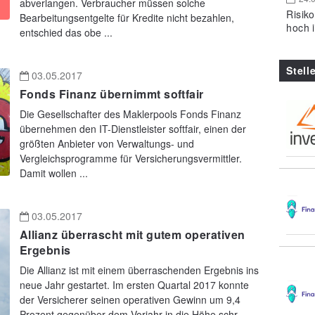
abverlangen. Verbraucher müssen solche
Risik
Bearbeitungsentgelte für Kredite nicht bezahlen,
hoch 
entschied das obe ...
Stell
03.05.2017
Fonds Finanz übernimmt softfair
Die Gesellschafter des Maklerpools Fonds Finanz
übernehmen den IT-Dienstleister softfair, einen der
größten Anbieter von Verwaltungs- und
Vergleichsprogramme für Versicherungsvermittler.
Damit wollen ...
03.05.2017
Allianz überrascht mit gutem operativen
Ergebnis
Die Allianz ist mit einem überraschenden Ergebnis ins
neue Jahr gestartet. Im ersten Quartal 2017 konnte
der Versicherer seinen operativen Gewinn um 9,4
Prozent gegenüber dem Vorjahr in die Höhe schr ...