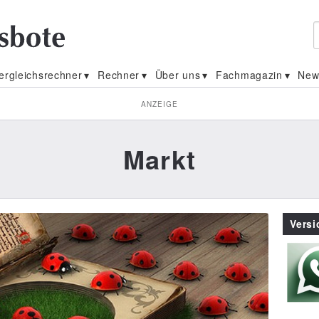
ergleichsrechner
Rechner
Über uns
Fachmagazin
New
ANZEIGE
Markt
Vers