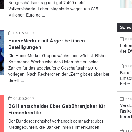
Neugeschäftsbeitrag und gut 7.400 mehr
Vollversicherte. Leben stagnierte wegen um 235
Millionen Euro ge ...
Schw
04.05.2017
31.
HanseMerkur mit Ärger bei ihren
Leben
Beteiligungen
der DA
Die HanseMerkur-Gruppe wächst und wächst. Bisher.
Kommende Woche wird das Unternehmen seine
31.
Zahlen für das abgelaufene Geschäftsjahr 2016
Beruf
vorlegen. Nach Recherchen der „Zeit“ gibt es aber bei
Entsc
Beteili ...
betref
04.05.2017
27.
Versi
BGH entscheidet über Gebührenjoker für
Risik
Firmenkredite
berec
Der Bundesgerichtshof verhandelt demnächst über
Kreditgebühren, die Banken ihren Firmenkunden
24.