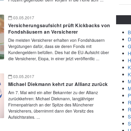
03.05.2017
Versicherungsaufsicht prüft Kickbacks von
Fondshäusern an Versicherer
B
D
Die meisten Versicherer erhalten von Fondshäusern
G
Vergütungen dafür, dass sie deren Fonds mit
Kundengeldern befüllen. Dies hat die EU-Aufsicht über
H
die Versicherer, Eiopa, in einer jetzt veröffentlic ...
H
K
K
03.05.2017
M
Michael Diekmann kehrt zur Allianz zurück
M
Am 7. Mai wird ein alter Bekannter zu der Allianz
P
zurückkehren: Michael Diekmann, langjähriger
R
Firmenpatriarch an der Spitze des Münchener
R
Versicherers, übernimmt dann den Vorsitz des
S
Aufsichtsrates. ...
S
U