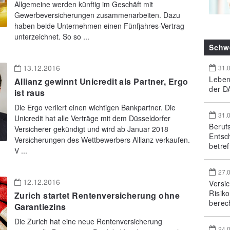
Allgemeine werden künftig im Geschäft mit
Gewerbeversicherungen zusammenarbeiten. Dazu
haben beide Unternehmen einen Fünfjahres-Vertrag
unterzeichnet. So so ...
Schw
13.12.2016
31.
Leben
Allianz gewinnt Unicredit als Partner, Ergo
der DA
ist raus
Die Ergo verliert einen wichtigen Bankpartner. Die
31.
Unicredit hat alle Verträge mit dem Düsseldorfer
Beruf
Versicherer gekündigt und wird ab Januar 2018
Entsc
Versicherungen des Wettbewerbers Allianz verkaufen.
betref
V ...
27.
12.12.2016
Versi
Risik
Zurich startet Rentenversicherung ohne
berec
Garantiezins
Die Zurich hat eine neue Rentenversicherung
24.