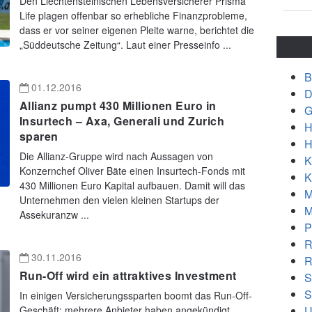
Den Liechtensteinischen Lebensversicherer Prisma
Life plagen offenbar so erhebliche Finanzprobleme,
dass er vor seiner eigenen Pleite warne, berichtet die
„Süddeutsche Zeitung“. Laut einer Presseinfo ...
B
01.12.2016
D
Allianz pumpt 430 Millionen Euro in
G
Insurtech – Axa, Generali und Zurich
H
sparen
H
Die Allianz-Gruppe wird nach Aussagen von
K
Konzernchef Oliver Bäte einen Insurtech-Fonds mit
K
430 Millionen Euro Kapital aufbauen. Damit will das
M
Unternehmen den vielen kleinen Startups der
M
Assekuranzw ...
P
R
30.11.2016
R
Run-Off wird ein attraktives Investment
S
S
In einigen Versicherungssparten boomt das Run-Off-
U
Geschäft: mehrere Anbieter haben angekündigt,