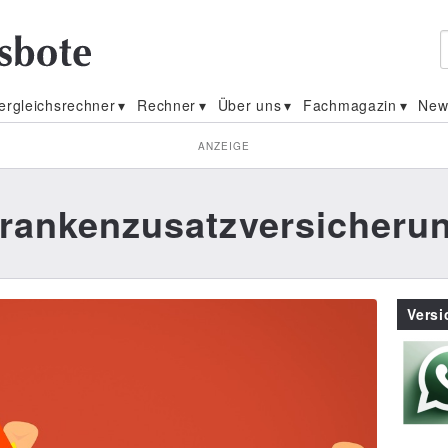
ergleichsrechner
Rechner
Über uns
Fachmagazin
New
ANZEIGE
rankenzusatzversicheru
Vers