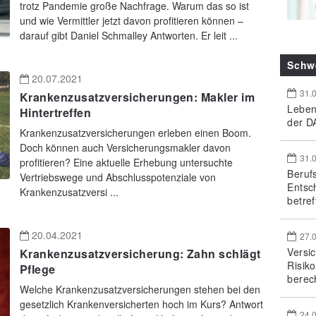
trotz Pandemie große Nachfrage. Warum das so ist
und wie Vermittler jetzt davon profitieren können –
darauf gibt Daniel Schmalley Antworten. Er leit ...
Schw
20.07.2021
31.
Krankenzusatzversicherungen: Makler im
Leben
Hintertreffen
der DA
Krankenzusatzversicherungen erleben einen Boom.
Doch können auch Versicherungsmakler davon
31.
profitieren? Eine aktuelle Erhebung untersuchte
Beruf
Vertriebswege und Abschlusspotenziale von
Entsc
Krankenzusatzversi ...
betref
20.04.2021
27.
Versi
Krankenzusatzversicherung: Zahn schlägt
Risik
Pflege
berec
Welche Krankenzusatzversicherungen stehen bei den
gesetzlich Krankenversicherten hoch im Kurs? Antwort
24.