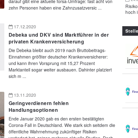
darauf gibt eine aktuelle forsa-Umfrage: fast acht von
Risik
zehn Personen haben eine Zahnzusatzversic ...
hoch 
17.12.2020
Stell
Debeka und DKV sind Marktführer in der
privaten Krankenversicherung
Die Debeka bleibt auch 2019 nach Bruttobeitrags-
Einnahmen größter deutscher Krankenversicherer:
und kann ihren Vorsprung mit 15,27 Prozent
Marktanteil sogar weiter ausbauen. Dahinter platziert
sich m ...
13.11.2020
Geringverdienern fehlen
Handlungsoptionen
Ende Januar 2020 gab es den ersten bestätigten
Corona-Fall in Deutschland. Wie stark sich seitdem die
öffentliche Wahrnehmung zukünftiger Risiken