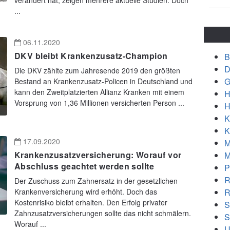
verändert hat, zeigen mehrere aktuelle Studien. Doch
...
06.11.2020
DKV bleibt Krankenzusatz-Champion
B
D
Die DKV zählte zum Jahresende 2019 den größten
G
Bestand an Krankenzusatz-Policen in Deutschland und
kann den Zweitplatzierten Allianz Kranken mit einem
H
Vorsprung von 1,36 Millionen versicherten Person ...
H
K
K
17.09.2020
M
Krankenzusatzversicherung: Worauf vor
M
Abschluss geachtet werden sollte
P
R
Der Zuschuss zum Zahnersatz in der gesetzlichen
R
Krankenversicherung wird erhöht. Doch das
Kostenrisiko bleibt erhalten. Den Erfolg privater
S
Zahnzusatzversicherungen sollte das nicht schmälern.
S
Worauf ...
U