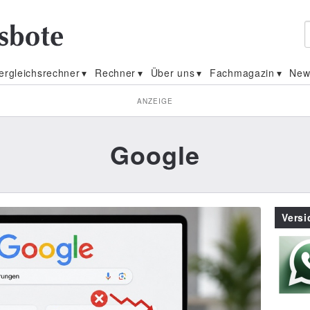
ergleichsrechner
Rechner
Über uns
Fachmagazin
New
ANZEIGE
Google
Vers