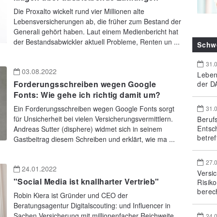
Die Proxalto wickelt rund vier Millionen alte
Lebensversicherungen ab, die früher zum Bestand der
Generali gehört haben. Laut einem Medienbericht hat
der Bestandsabwickler aktuell Probleme, Renten un ...
Schw
31.
03.08.2022
Leben
Forderungsschreiben wegen Google
der DA
Fonts: Wie gehe ich richtig damit um?
Ein Forderungsschreiben wegen Google Fonts sorgt
31.
für Unsicherheit bei vielen Versicherungsvermittlern.
Beruf
Entsc
Andreas Sutter (disphere) widmet sich in seinem
betref
Gastbeitrag diesem Schreiben und erklärt, wie ma ...
27.
24.01.2022
Versi
"Social Media ist knallharter Vertrieb"
Risik
berec
Robin Kiera ist Gründer und CEO der
Beratungsagentur Digitalscouting: und Influencer in
Sachen Versicherung mit millionenfacher Reichweite.
24.