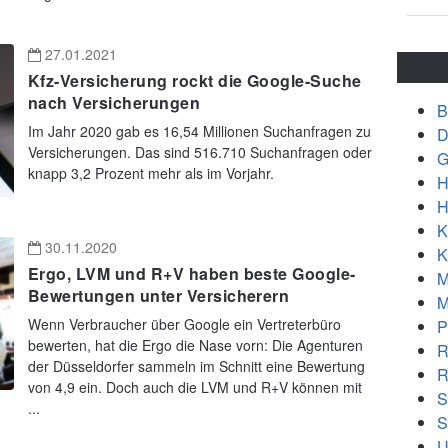
27.01.2021
Kfz-Versicherung rockt die Google-Suche
nach Versicherungen
B
Im Jahr 2020 gab es 16,54 Millionen Suchanfragen zu
D
Versicherungen. Das sind 516.710 Suchanfragen oder
G
knapp 3,2 Prozent mehr als im Vorjahr.
H
H
K
30.11.2020
K
Ergo, LVM und R+V haben beste Google-
M
Bewertungen unter Versicherern
M
Wenn Verbraucher über Google ein Vertreterbüro
P
bewerten, hat die Ergo die Nase vorn: Die Agenturen
R
der Düsseldorfer sammeln im Schnitt eine Bewertung
R
von 4,9 ein. Doch auch die LVM und R+V können mit
S
...
S
U