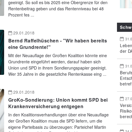
geeinigt. So soll es bis 2025 eine Obergrenze für den
Rentenbeitrag geben und das Rentenniveau bei 48
Prozent fes ...
Schw
29.01.2018
31.
Bernd Raffelhüschen - "Wir haben bereits
Leben
eine Grundrente!"
der DA
Mit der Neuauflage der Großen Koalition könnte eine
Grundrente eingeführt werden, darauf haben sich
31.
Union und SPD in ihrem Sondierungspapier geeinigt.
Beruf
Wer 35 Jahre in die gesetzliche Rentenkasse eing ...
Entsc
betref
29.01.2018
27.
GroKo-Sondierung: Union kommt SPD bei
Versi
Krankenversicherung entgegen
Risik
In den Koalitionsverhandlungen über eine Neuauflage
berec
der Großen Koalition muss die SPD liefern, um die
eigene Parteibasis zu überzeugen: Parteichef Martin
24.