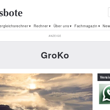
ergleichsrechner
Rechner
Über uns
Fachmagazin
New
ANZEIGE
GroKo
Vers