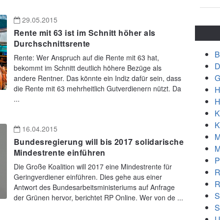
29.05.2015
Rente mit 63 ist im Schnitt höher als
Durchschnittsrente
B
Rente: Wer Anspruch auf die Rente mit 63 hat,
D
bekommt im Schnitt deutlich höhere Bezüge als
G
andere Rentner. Das könnte ein Indiz dafür sein, dass
die Rente mit 63 mehrheitlich Gutverdienern nützt. Da
H
...
H
K
K
16.04.2015
M
Bundesregierung will bis 2017 solidarische
M
Mindestrente einführen
P
Die Große Koalition will 2017 eine Mindestrente für
R
Geringverdiener einführen. Dies gehe aus einer
R
Antwort des Bundesarbeitsministeriums auf Anfrage
S
der Grünen hervor, berichtet RP Online. Wer von de ...
S
U