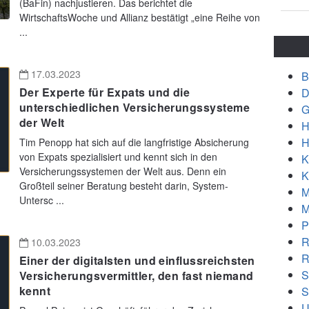
(BaFin) nachjustieren. Das berichtet die
WirtschaftsWoche und Allianz bestätigt „eine Reihe von
...
17.03.2023
B
Der Experte für Expats und die
D
unterschiedlichen Versicherungssysteme
G
der Welt
H
H
Tim Penopp hat sich auf die langfristige Absicherung
von Expats spezialisiert und kennt sich in den
K
Versicherungssystemen der Welt aus. Denn ein
K
Großteil seiner Beratung besteht darin, System-
M
Untersc ...
M
P
R
10.03.2023
R
Einer der digitalsten und einflussreichsten
S
Versicherungsvermittler, den fast niemand
kennt
S
U