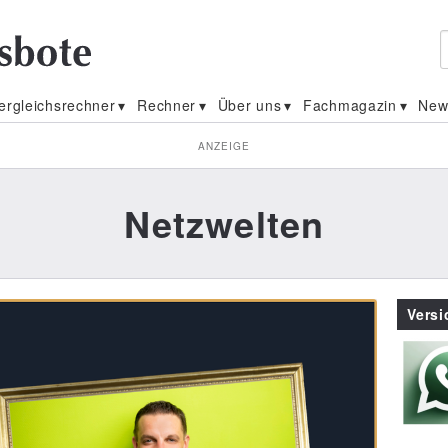
ergleichsrechner
Rechner
Über uns
Fachmagazin
New
ANZEIGE
Netzwelten
Vers