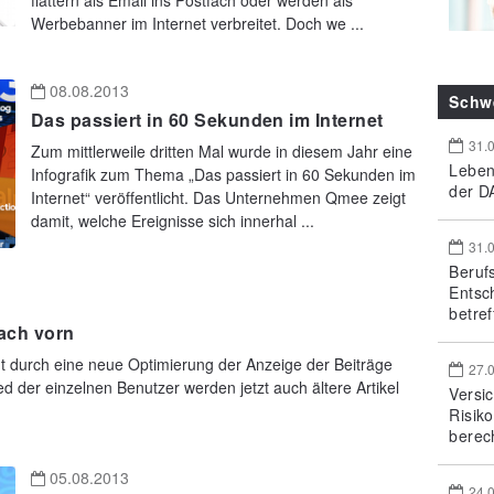
flattern als Email ins Postfach oder werden als
Werbebanner im Internet verbreitet. Doch we ...
08.08.2013
Schw
Das passiert in 60 Sekunden im Internet
31.
Zum mittlerweile dritten Mal wurde in diesem Jahr eine
Leben
Infografik zum Thema „Das passiert in 60 Sekunden im
der DA
Internet“ veröffentlicht. Das Unternehmen Qmee zeigt
damit, welche Ereignisse sich innerhal ...
31.
Beruf
Entsc
betref
nach vorn
 durch eine neue Optimierung der Anzeige der Beiträge
27.
 der einzelnen Benutzer werden jetzt auch ältere Artikel
Versi
Risik
berec
05.08.2013
24.