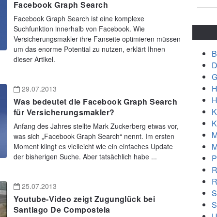
Facebook Graph Search
Facebook Graph Search ist eine komplexe
Suchfunktion innerhalb von Facebook. Wie
Versicherungsmakler ihre Fanseite optimieren müssen
um das enorme Potential zu nutzen, erklärt Ihnen
B
dieser Artikel.
D
G
H
29.07.2013
H
Was bedeutet die Facebook Graph Search
K
für Versicherungsmakler?
K
Anfang des Jahres stellte Mark Zuckerberg etwas vor,
M
was sich „Facebook Graph Search“ nennt. Im ersten
M
Moment klingt es vielleicht wie ein einfaches Update
der bisherigen Suche. Aber tatsächlich habe ...
P
R
R
25.07.2013
S
Youtube-Video zeigt Zugunglück bei
S
Santiago De Compostela
U