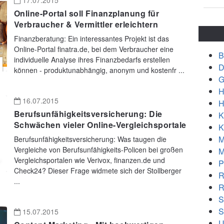
17.07.2015
Online-Portal soll Finanzplanung für
Verbraucher & Vermittler erleichtern
Finanzberatung: Ein interessantes Projekt ist das
Online-Portal finatra.de, bei dem Verbraucher eine
B
individuelle Analyse ihres Finanzbedarfs erstellen
D
können - produktunabhängig, anonym und kostenfr ...
G
H
16.07.2015
H
Berufsunfähigkeitsversicherung: Die
K
Schwächen vieler Online-Vergleichsportale
K
M
Berufsunfähigkeitsversicherung: Was taugen die
Vergleiche von Berufsunfähigkeits-Policen bei großen
M
Vergleichsportalen wie Verivox, finanzen.de und
P
Check24? Dieser Frage widmete sich der Stollberger
R
...
R
S
S
15.07.2015
U