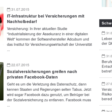
31.07.2015
IT-Infrastruktur bei Versicherungen mit
Nachholbedarf
Schw
Versicherung: In ihrer aktuellen Studie
31.
"Industrialisierung der Assekuranz in einer digitalen
Leben
Welt" kommen der Softwarehersteller Adcubum und
der DA
das Institut für Versicherungswirtschaft der Universität
...
31.
Beruf
22.07.2015
Entsc
betref
Sozialversicherungen greifen nach
privaten Facebook-Daten
27.
Geht es um die Verletzung des Datenschutz, dann
Versi
kennen Staaten und Regierungen selten Tabus. Jetzt
Risik
wird sogar Facebook dazu genutzt, um Betrüger bei
berec
der Sozialversicherung zu entlarven. Facebook muss
...
24.