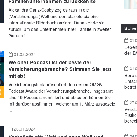
Familienunternehmen zurückkehrte
Alexandra Ganz-Cosby zog es raus in die
(Versicherungs-)Welt und dort startete sie eine
internationale Bilderbuchkarriere. Dann kehrte sie
Schw
zurück, um das Unternehmen ihrer Familie in zweiter
Generati ...
31.
Leben
der DA
01.02.2024
Welcher Podcast ist der beste der
Versicherungsbranche? Stimmen Sie jetzt
31.
Beruf
mit ab!
Entsc
Versicherungsfunk präsentiert den ersten OMGV
betref
Podcast Award der Versicherungsbranche. Insgesamt
sind 19 Podcasts nominiert und ab sofort können Sie
27.
mit darüber abstimmen, welcher am 1. März ausgezeic
Versi
...
Risik
berec
26.01.2024
Verknüpfe alte Welt und neue Welt und
24.