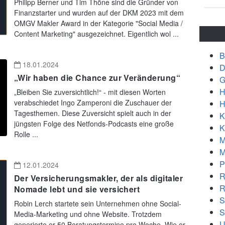
Philipp Berner und Tim Thöne sind die Gründer von
Finanzstarter und wurden auf der DKM 2023 mit dem
OMGV Makler Award in der Kategorie "Social Media /
Content Marketing" ausgezeichnet. Eigentlich wol ...
B
18.01.2024
D
„Wir haben die Chance zur Veränderung“
G
H
„Bleiben Sie zuversichtlich!“ - mit diesen Worten
verabschiedet Ingo Zamperoni die Zuschauer der
H
Tagesthemen. Diese Zuversicht spielt auch in der
K
jüngsten Folge des Netfonds-Podcasts eine große
K
Rolle ...
M
M
P
12.01.2024
R
Der Versicherungsmakler, der als digitaler
R
Nomade lebt und sie versichert
S
Robin Lerch startete sein Unternehmen ohne Social-
S
Media-Marketing und ohne Website. Trotzdem
U
generierte er 50 Beratungstermine pro Woche. Wie er