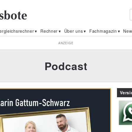
ergleichsrechner
Rechner
Über uns
Fachmagazin
New
ANZEIGE
Podcast
Vers