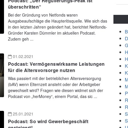
Podcast: „Der Regulierungs-Peak ist
überschritten“
Bei der Gründung von Netfonds waren
Ausgabeaufschläge die Haupterlösquelle. Wie sich das
in den letzten Jahren geändert hat, berichtet Netfonds-
B
Gründer Karsten Dümmler im aktuellen Podcast.
D
Zudem geh ...
G
H
01.02.2021
H
Podcast: Vermögenswirksame Leistungen
K
für die Altersvorsorge nutzen
K
Was passiert mit der betrieblichen Altersversorgung
M
(bAV) wenn Elternzeit ansteht oder der Arbeitgeber
M
gewechselt wird? Fragen wie diesen widmet sich der
P
Podcast von „herMoney“, einem Portal, das sic ...
R
R
S
25.01.2021
S
Podcast: So wird Gewerbegeschäft
U
gesteigert!