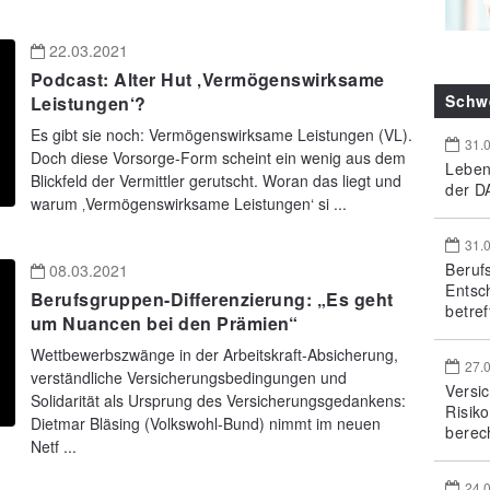
22.03.2021
Podcast: Alter Hut ‚Vermögenswirksame
Schw
Leistungen‘?
Es gibt sie noch: Vermögenswirksame Leistungen (VL).
31.
Doch diese Vorsorge-Form scheint ein wenig aus dem
Leben
Blickfeld der Vermittler gerutscht. Woran das liegt und
der DA
warum ‚Vermögenswirksame Leistungen‘ si ...
31.
Beruf
08.03.2021
Entsc
Berufsgruppen-Differenzierung: „Es geht
betref
um Nuancen bei den Prämien“
Wettbewerbszwänge in der Arbeitskraft-Absicherung,
27.
verständliche Versicherungsbedingungen und
Versi
Solidarität als Ursprung des Versicherungsgedankens:
Risik
Dietmar Bläsing (Volkswohl-Bund) nimmt im neuen
berec
Netf ...
24.