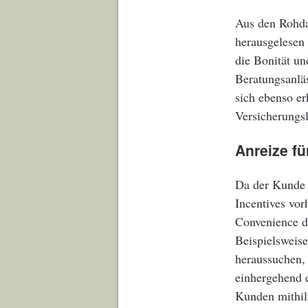
Aus den Rohda
herausgelesen 
die Bonität u
Beratungsanläs
sich ebenso er
Versicherungsl
Anreize f
Da der Kunde 
Incentives vo
Convenience d
Beispielsweis
heraussuchen, 
einhergehend e
Kunden mithilf