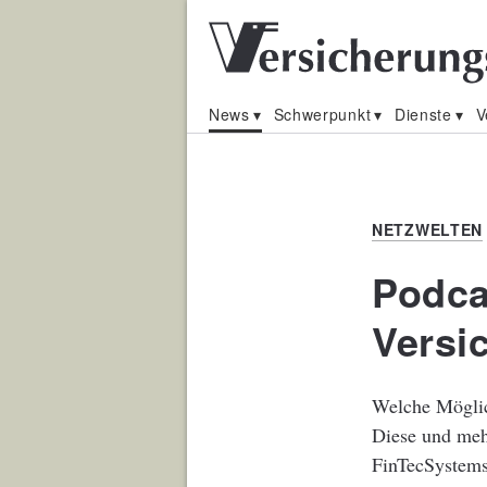
News
Schwerpunkt
Dienste
V
NETZWELTEN
Podca
Versi
Welche Möglic
Diese und meh
FinTecSystems,