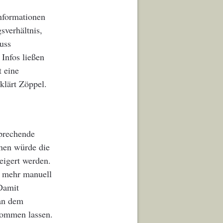
nformationen
sverhältnis,
uss
Infos ließen
t eine
klärt Zöppel.
prechende
inen würde die
eigert werden.
t mehr manuell
 Damit
man dem
ukommen lassen.