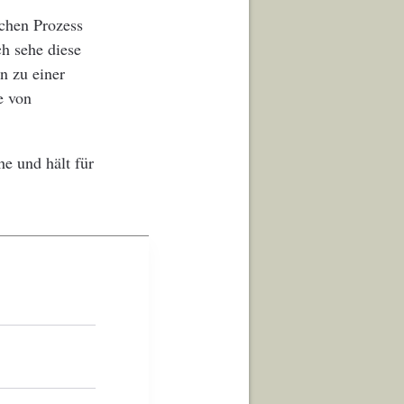
chen Prozess
ch sehe diese
n zu einer
e von
he und hält für