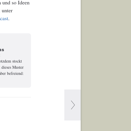
n und so Ideen
 unter
cast
.
as
t
rotzdem stockt
 dieses Muster
ber befreiend: