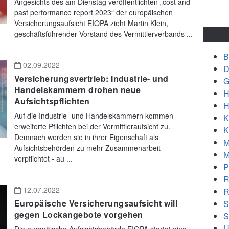
Angesichts des am Dienstag veröffentlichten „cost and
past performance report 2023“ der europäischen
Versicherungsaufsicht EIOPA zieht Martin Klein,
geschäftsführender Vorstand des Vermittlerverbands ...
B
02.09.2022
D
Versicherungsvertrieb: Industrie- und
G
Handelskammern drohen neue
H
Aufsichtspflichten
H
Auf die Industrie- und Handelskammern kommen
K
erweiterte Pflichten bei der Vermittleraufsicht zu.
K
Demnach werden sie in ihrer Eigenschaft als
M
Aufsichtsbehörden zu mehr Zusammenarbeit
M
verpflichtet - au ...
P
R
12.07.2022
R
Europäische Versicherungsaufsicht will
S
gegen Lockangebote vorgehen
S
U