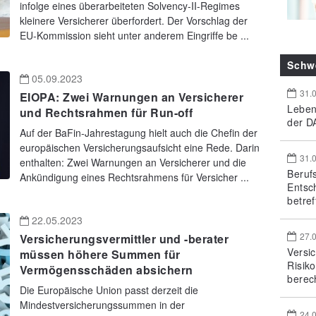
infolge eines überarbeiteten Solvency-II-Regimes
kleinere Versicherer überfordert. Der Vorschlag der
EU-Kommission sieht unter anderem Eingriffe be ...
Schw
05.09.2023
31.
EIOPA: Zwei Warnungen an Versicherer
Leben
und Rechtsrahmen für Run-off
der DA
Auf der BaFin-Jahrestagung hielt auch die Chefin der
europäischen Versicherungsaufsicht eine Rede. Darin
31.
enthalten: Zwei Warnungen an Versicherer und die
Beruf
Ankündigung eines Rechtsrahmens für Versicher ...
Entsc
betref
22.05.2023
27.
Versicherungsvermittler und -berater
Versi
müssen höhere Summen für
Risik
Vermögensschäden absichern
berec
Die Europäische Union passt derzeit die
Mindestversicherungssummen in der
24.