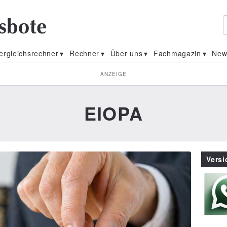
ergleichsrechner
Rechner
Über uns
Fachmagazin
New
ANZEIGE
EIOPA
Vers