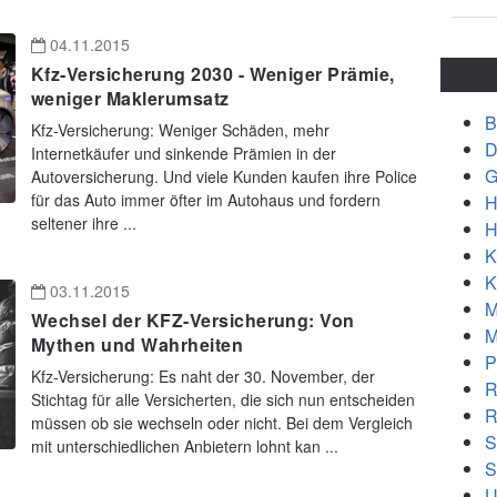
04.11.2015
Kfz-Versicherung 2030 - Weniger Prämie,
weniger Maklerumsatz
B
Kfz-Versicherung: Weniger Schäden, mehr
D
Internetkäufer und sinkende Prämien in der
G
Autoversicherung. Und viele Kunden kaufen ihre Police
für das Auto immer öfter im Autohaus und fordern
H
seltener ihre ...
H
K
K
03.11.2015
M
Wechsel der KFZ-Versicherung: Von
M
Mythen und Wahrheiten
P
Kfz-Versicherung: Es naht der 30. November, der
R
Stichtag für alle Versicherten, die sich nun entscheiden
R
müssen ob sie wechseln oder nicht. Bei dem Vergleich
S
mit unterschiedlichen Anbietern lohnt kan ...
S
U