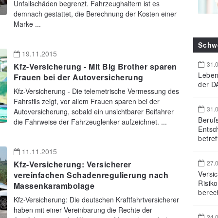
Unfallschäden begrenzt. Fahrzeughaltern ist es
demnach gestattet, die Berechnung der Kosten einer
Marke ...
Schw
19.11.2015
31.
Kfz-Versicherung - Mit Big Brother sparen
Leben
Frauen bei der Autoversicherung
der DA
Kfz-Versicherung - Die telemetrische Vermessung des
Fahrstils zeigt, vor allem Frauen sparen bei der
31.
Autoversicherung, sobald ein unsichtbarer Beifahrer
Beruf
die Fahrweise der Fahrzeuglenker aufzeichnet. ...
Entsc
betref
11.11.2015
27.
Kfz-Versicherung: Versicherer
Versi
vereinfachen Schadenregulierung nach
Risik
Massenkarambolage
berec
Kfz-Versicherung: Die deutschen Kraftfahrtversicherer
haben mit einer Vereinbarung die Rechte der
24.