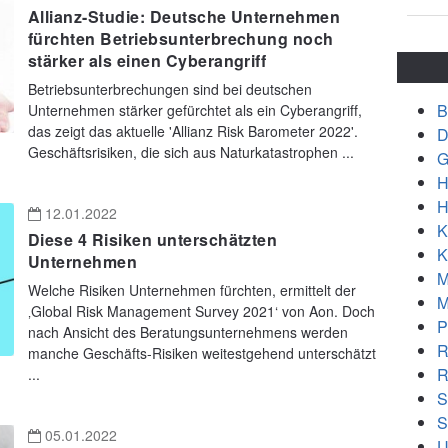
Allianz-Studie: Deutsche Unternehmen
fürchten Betriebsunterbrechung noch
stärker als einen Cyberangriff
Betriebsunterbrechungen sind bei deutschen
B
Unternehmen stärker gefürchtet als ein Cyberangriff,
das zeigt das aktuelle 'Allianz Risk Barometer 2022'.
D
Geschäftsrisiken, die sich aus Naturkatastrophen ...
G
H
H
12.01.2022
K
Diese 4 Risiken unterschätzten
K
Unternehmen
M
Welche Risiken Unternehmen fürchten, ermittelt der
M
‚Global Risk Management Survey 2021‘ von Aon. Doch
P
nach Ansicht des Beratungsunternehmens werden
R
manche Geschäfts-Risiken weitestgehend unterschätzt
R
...
S
S
05.01.2022
U