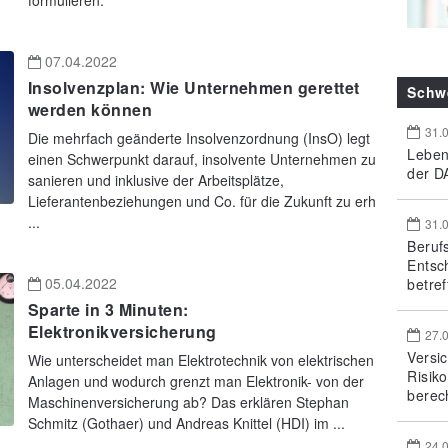
formulieren.
07.04.2022
Insolvenzplan: Wie Unternehmen gerettet
Schw
werden können
31.
Die mehrfach geänderte Insolvenzordnung (InsO) legt
Leben
einen Schwerpunkt darauf, insolvente Unternehmen zu
der DA
sanieren und inklusive der Arbeitsplätze,
Lieferantenbeziehungen und Co. für die Zukunft zu erh
...
31.
Beruf
Entsc
05.04.2022
betref
Sparte in 3 Minuten:
Elektronikversicherung
27.
Versi
Wie unterscheidet man Elektrotechnik von elektrischen
Risik
Anlagen und wodurch grenzt man Elektronik- von der
berec
Maschinenversicherung ab? Das erklären Stephan
Schmitz (Gothaer) und Andreas Knittel (HDI) im ...
24.