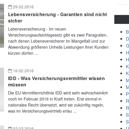
29.02.2016
Lebensversicherung - Garantien sind nicht
sicher
Lebensversicherung - Im neuen
B
Versicherungsaufsichtsgesetz gibt es zwei Paragrafen,
D
nach denen Lebensversicherer im Mangelfall und zur
G
Abwendung größeren Unheils Leistungen ihrer Kunden
H
kürzen dürfen ...
H
K
16.02.2016
K
IDD - Was Versicherungsvermittler wissen
M
müssen
M
Die EU-Vermittlerrichtlinie IDD wird sehr wahrscheinlich
P
noch im Februar 2016 in Kraft treten. Erst einmal in
R
nationales Recht übersetzt, wird sie zukünftig regeln,
R
was im Versicherungsvertrieb erlau ...
S
S
U
02.02.2016