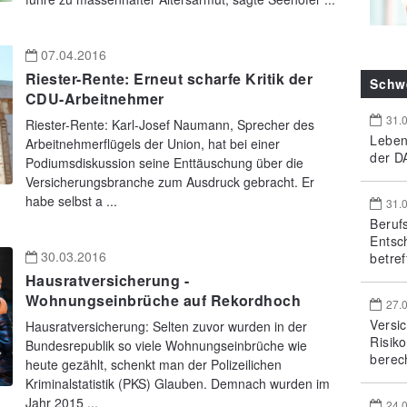
07.04.2016
Riester-Rente: Erneut scharfe Kritik der
Schw
CDU-Arbeitnehmer
31.
Riester-Rente: Karl-Josef Naumann, Sprecher des
Leben
Arbeitnehmerflügels der Union, hat bei einer
der DA
Podiumsdiskussion seine Enttäuschung über die
Versicherungsbranche zum Ausdruck gebracht. Er
habe selbst a ...
31.
Beruf
Entsc
30.03.2016
betref
Hausratversicherung -
Wohnungseinbrüche auf Rekordhoch
27.
Versi
Hausratversicherung: Selten zuvor wurden in der
Risik
Bundesrepublik so viele Wohnungseinbrüche wie
berec
heute gezählt, schenkt man der Polizeilichen
Kriminalstatistik (PKS) Glauben. Demnach wurden im
Jahr 2015 ...
24.