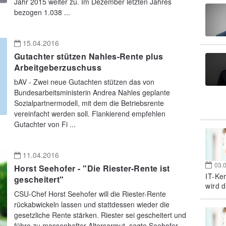
Jahr 2015 weiter zu. Im Dezember letzten Jahres
bezogen 1.038 ...
15.04.2016
Gutachter stützen Nahles-Rente plus
Arbeitgeberzuschuss
bAV - Zwei neue Gutachten stützen das von
Bundesarbeitsministerin Andrea Nahles geplante
Sozialpartnermodell, mit dem die Betriebsrente
vereinfacht werden soll. Flankierend empfehlen
Gutachter von Fi ...
11.04.2016
03.
Horst Seehofer - "Die Riester-Rente ist
IT-Ke
gescheitert"
wird d
CSU-Chef Horst Seehofer will die Riester-Rente
rückabwickeln lassen und stattdessen wieder die
gesetzliche Rente stärken. Riester sei gescheitert und
führe zu massenhafter Altersarmut, sagte Seehofer ...