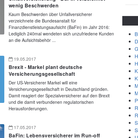
wenig Beschwerden
Kaum Beschwerden über Unfallversicherer
verzeichnete die Bundesanstalt für
Finanzdienstleistungsaufsicht (BaFin) im Jahr 2016:
B
Lediglich 240mal wendeten sich unzufriedene Kunden
an die Aufsichtsbehör ...
D
G
H
19.05.2017
H
Brexit - Markel plant deutsche
K
Versicherungsgesellschaft
K
Der US-Versicherer Markel will eine
M
Versicherungsgesellschaft in Deutschland gründen.
M
Damit reagiert der Spezialversicherer auf den Brexit
P
und die damit verbundenen regulatorischen
R
Herausforderungen.
R
S
17.05.2017
S
BaFin: Lebensversicherer im Run-off
U