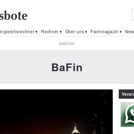
ergleichsrechner
Rechner
Über uns
Fachmagazin
New
ANZEIGE
BaFin
Vers