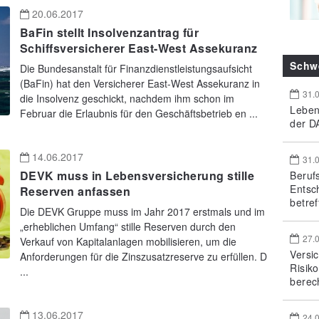
20.06.2017
BaFin stellt Insolvenzantrag für
Schiffsversicherer East-West Assekuranz
Schw
Die Bundesanstalt für Finanzdienstleistungsaufsicht
(BaFin) hat den Versicherer East-West Assekuranz in
31.
die Insolvenz geschickt, nachdem ihm schon im
Leben
Februar die Erlaubnis für den Geschäftsbetrieb en ...
der DA
14.06.2017
31.
DEVK muss in Lebensversicherung stille
Beruf
Entsc
Reserven anfassen
betref
Die DEVK Gruppe muss im Jahr 2017 erstmals und im
„erheblichen Umfang“ stille Reserven durch den
27.
Verkauf von Kapitalanlagen mobilisieren, um die
Versi
Anforderungen für die Zinszusatzreserve zu erfüllen. D
Risik
...
berec
13.06.2017
24.