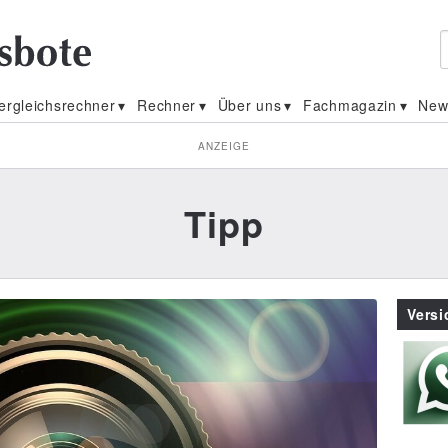
ergleichsrechner
Rechner
Über uns
Fachmagazin
New
ANZEIGE
Tipp
Vers