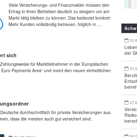
Viele Versicherungs- und Finanzmakler müssen den
Ertrag in ihren Betrieben deutlich zu steigern um am
Markt tätig bleiben zu können. Das bedeutet konkret:
Mehr Kunden vollständig betreuen, folglich m ...
Schw
31.
Leben
der DA
rt sich
-Zahlungsweise für Marktteilnehmer in der Europäischen
31.
le Euro Payments Area“ und meint den neuen einheitlichen
Beruf
Entsc
betref
27.
erungsordner
Versi
 Deutsche durchschnittlich für private Versicherungen aus.
Risik
nen, dass die meisten auch gut versichert sind.
berec
24.