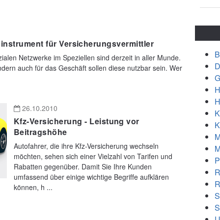
instrument für Versicherungsvermittler
B
alen Netzwerke im Speziellen sind derzeit in aller Munde.
D
ndern auch für das Geschäft sollen diese nutzbar sein. Wer
G
H
H
26.10.2010
K
Kfz-Versicherung - Leistung vor
K
Beitragshöhe
M
Autofahrer, die ihre Kfz-Versicherung wechseln
M
möchten, sehen sich einer Vielzahl von Tarifen und
P
Rabatten gegenüber. Damit Sie Ihre Kunden
R
umfassend über einige wichtige Begriffe aufklären
R
können, h ...
S
S
U