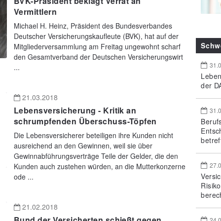
BVK-Präsident beklagt Verrat an
Vermittlern
Michael H. Heinz, Präsident des Bundesverbandes
Deutscher Versicherungskaufleute (BVK), hat auf der
Schw
Mitgliederversammlung am Freitag ungewohnt scharf
den Gesamtverband der Deutschen Versicherungswirt
31.
...
Leben
der DA
21.03.2018
Lebensversicherung - Kritik an
31.
schrumpfenden Überschuss-Töpfen
Beruf
Entsc
Die Lebensversicherer beteiligen ihre Kunden nicht
betref
ausreichend an den Gewinnen, weil sie über
Gewinnabführungsverträge Teile der Gelder, die den
27.
Kunden auch zustehen würden, an die Mutterkonzerne
Versi
ode ...
Risik
berec
21.02.2018
Bund der Versicherten schießt gegen
24.