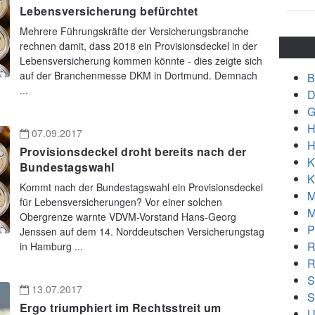
Lebensversicherung befürchtet
Mehrere Führungskräfte der Versicherungsbranche
rechnen damit, dass 2018 ein Provisionsdeckel in der
Lebensversicherung kommen könnte - dies zeigte sich
auf der Branchenmesse DKM in Dortmund. Demnach
B
...
D
G
H
07.09.2017
H
Provisionsdeckel droht bereits nach der
K
Bundestagswahl
K
Kommt nach der Bundestagswahl ein Provisionsdeckel
M
für Lebensversicherungen? Vor einer solchen
M
Obergrenze warnte VDVM-Vorstand Hans-Georg
P
Jenssen auf dem 14. Norddeutschen Versicherungstag
R
in Hamburg ...
R
S
13.07.2017
S
Ergo triumphiert im Rechtsstreit um
U