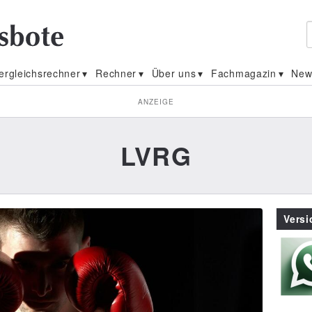
ergleichsrechner
Rechner
Über uns
Fachmagazin
New
ANZEIGE
LVRG
Vers