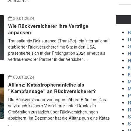
zum Jah ...
30.01.2024
Wie Rückversicherer ihre Verträge
B
anpassen
D
Transatlantic Reinsurance (TransRe), ein international
G
etablierter Rückversicherer mit Sitz in den USA,
H
präsentierte sich in der Prolongation 2024 erneut als
vertrauensvoller Partner in der Versicher ...
H
K
K
03.01.2024
M
Allianz: Katastrophenanleihe als
M
"Kampfansage" an Rückversicherer?
P
Die Rückversicherer verlangen höhere Prämien: Das
R
setzt auch kleinere Versicherer unter Druck, die
R
Großrisiken zusätzlich über Rückversicherungen
S
absichern. Im Dezember hat die Allianz nun eine Katas
S
...
U