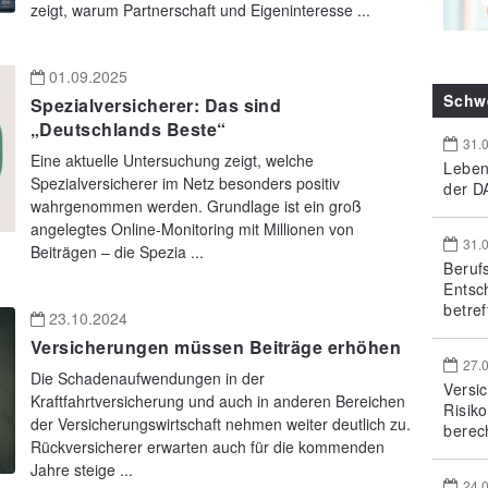
zeigt, warum Partnerschaft und Eigeninteresse ...
01.09.2025
Schw
Spezialversicherer: Das sind
„Deutschlands Beste“
31.
Eine aktuelle Untersuchung zeigt, welche
Leben
Spezialversicherer im Netz besonders positiv
der DA
wahrgenommen werden. Grundlage ist ein groß
angelegtes Online-Monitoring mit Millionen von
31.
Beiträgen – die Spezia ...
Beruf
Entsc
betref
23.10.2024
Versicherungen müssen Beiträge erhöhen
27.
Die Schadenaufwendungen in der
Versi
Kraftfahrtversicherung und auch in anderen Bereichen
Risik
der Versicherungswirtschaft nehmen weiter deutlich zu.
berec
Rückversicherer erwarten auch für die kommenden
Jahre steige ...
24.