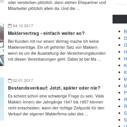
oder versterben plötzlich, dann stehen Ehepartner und
Mitarbeiter plötzlich allein da. Und die ...
04.10.2017
B
Maklervertrag - einfach weiter so?
D
Bei Kunden mit nur einem Vertrag mache ich keine
G
Maklerverträge. Ein oft gehörter Satz von Maklern,
H
wenn es um die Ausstattung der Versicherungskunden
H
mit diesen Vereinbarungen geht. Dabei ist bei Ma ...
K
K
M
02.01.2017
M
Bestandsverkauf: Jetzt, später oder nie?
P
Es scheint schon eine schwierige Frage zu sein. Viele
R
Makler(-Innen) der Jahrgänge 1947 bis 1957 können
R
nicht entscheiden, wann der richtige Zeitpunkt für den
S
Verkauf der eigenen Maklerfirma oder des ...
S
U