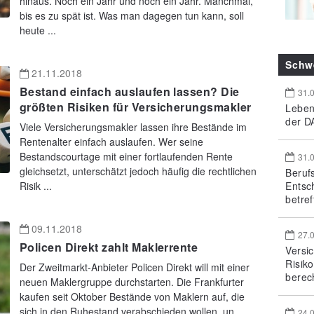
hinaus. Noch ein Jahr und noch ein Jahr. Manchmal,
bis es zu spät ist. Was man dagegen tun kann, soll
heute ...
Schw
21.11.2018
Bestand einfach auslaufen lassen? Die
31.
größten Risiken für Versicherungsmakler
Leben
der DA
Viele Versicherungsmakler lassen ihre Bestände im
Rentenalter einfach auslaufen. Wer seine
Bestandscourtage mit einer fortlaufenden Rente
31.
gleichsetzt, unterschätzt jedoch häufig die rechtlichen
Beruf
Entsc
Risik ...
betref
09.11.2018
27.
Policen Direkt zahlt Maklerrente
Versi
Risik
Der Zweitmarkt-Anbieter Policen Direkt will mit einer
berec
neuen Maklergruppe durchstarten. Die Frankfurter
kaufen seit Oktober Bestände von Maklern auf, die
sich in den Ruhestand verabschieden wollen, un ...
24.