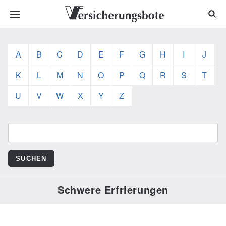
A
B
C
D
E
F
G
H
I
J
K
L
M
N
O
P
Q
R
S
T
U
V
W
X
Y
Z
Schwere Erfrierungen