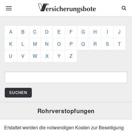
A
B
C
D
E
F
G
H
I
J
K
L
M
N
O
P
Q
R
S
T
U
V
W
X
Y
Z
Rohrverstopfungen
Erstattet werden die notwendigen Kosten zur Beseitigung