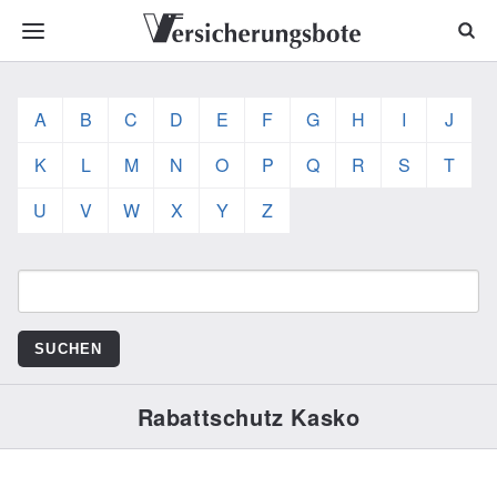
A
B
C
D
E
F
G
H
I
J
K
L
M
N
O
P
Q
R
S
T
U
V
W
X
Y
Z
Rabattschutz Kasko