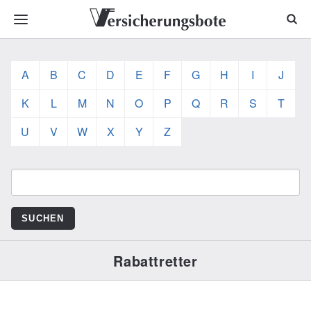
A
B
C
D
E
F
G
H
I
J
K
L
M
N
O
P
Q
R
S
T
U
V
W
X
Y
Z
Rabattretter