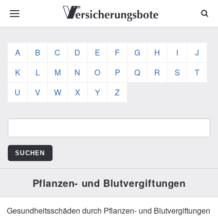
A
B
C
D
E
F
G
H
I
J
K
L
M
N
O
P
Q
R
S
T
U
V
W
X
Y
Z
Pflanzen- und Blutvergiftungen
Gesundheitsschäden durch Pflanzen- und Blutvergiftungen