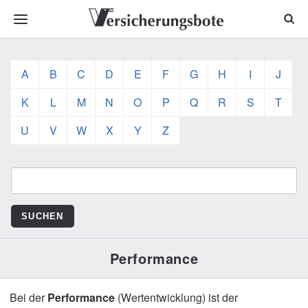
A
B
C
D
E
F
G
H
I
J
K
L
M
N
O
P
Q
R
S
T
U
V
W
X
Y
Z
Performance
Bei der
Performance
(Wertentwicklung) ist der