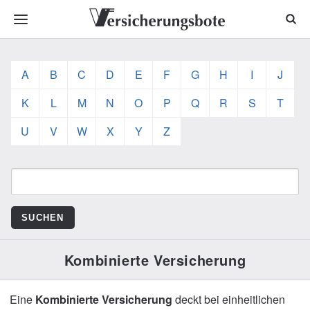
A
B
C
D
E
F
G
H
I
J
K
L
M
N
O
P
Q
R
S
T
U
V
W
X
Y
Z
Kombinierte Versicherung
Eine
Kombinierte Versicherung
deckt bei einheitlichen