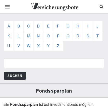
A
B
C
D
E
F
G
H
I
J
K
L
M
N
O
P
Q
R
S
T
U
V
W
X
Y
Z
Fondssparplan
Ein
Fondssparplan
ist bei Investmentfonds möglich.