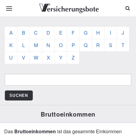
A
B
C
D
E
F
G
H
I
J
K
L
M
N
O
P
Q
R
S
T
U
V
W
X
Y
Z
Bruttoeinkommen
Das
Bruttoeinkommen
ist das gesammte Einkommen