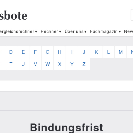
ergleichsrechner
Rechner
Über uns
Fachmagazin
New
C
D
E
F
G
H
I
J
K
L
M
S
T
U
V
W
X
Y
Z
Bindungsfrist