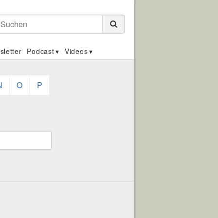
Suchen
sletter
Podcast
Videos
N
O
P