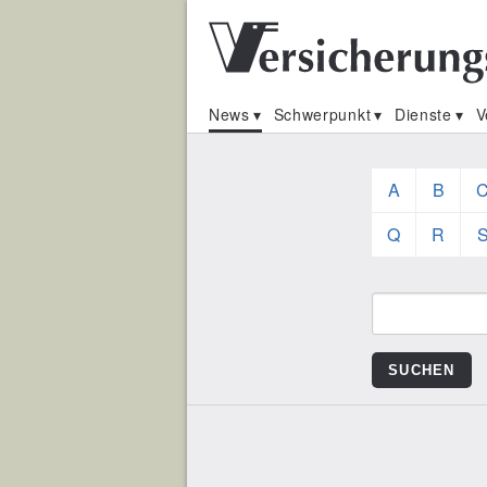
News
Schwerpunkt
Dienste
V
A
B
Q
R