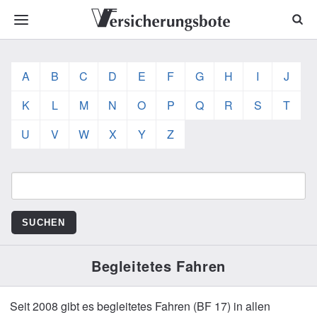
A
B
C
D
E
F
G
H
I
J
K
L
M
N
O
P
Q
R
S
T
U
V
W
X
Y
Z
Begleitetes Fahren
Seit 2008 gibt es begleitetes Fahren (BF 17) in allen