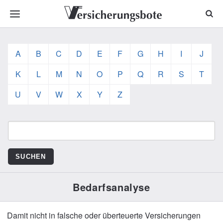
A
B
C
D
E
F
G
H
I
J
K
L
M
N
O
P
Q
R
S
T
U
V
W
X
Y
Z
Bedarfsanalyse
Damit nicht in falsche oder überteuerte Versicherungen