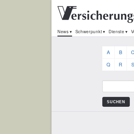
News
Schwerpunkt
Dienste
V
A
B
Q
R