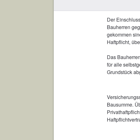
Der Einschluss
Bauherren geg
gekommen sind.
Haftpflicht, üb
Das Bauherrenr
für alle selbs
Grundstück abg
Versicherungss
Bausumme. Übe
Privathaftpflic
Haftpflichtvert