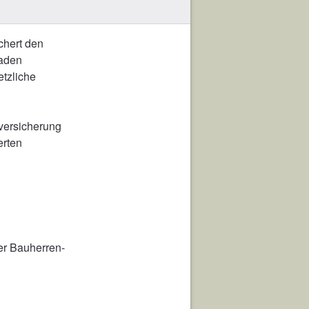
chert den
haden
etzliche
tversicherung
erten
ter Bauherren-