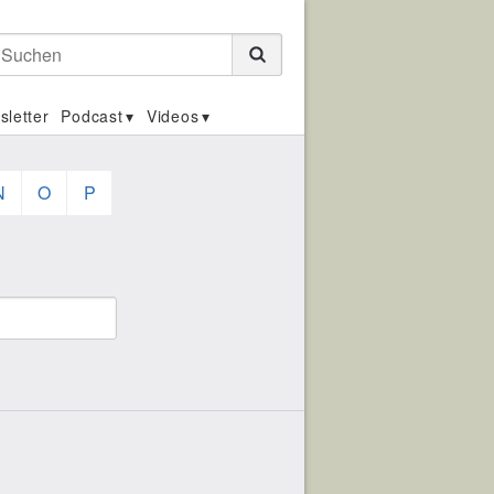
Suchen
sletter
Podcast
Videos
N
O
P