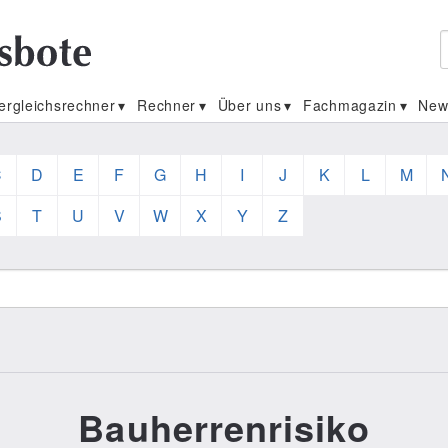
ergleichsrechner
Rechner
Über uns
Fachmagazin
New
C
D
E
F
G
H
I
J
K
L
M
S
T
U
V
W
X
Y
Z
Bauherrenrisiko