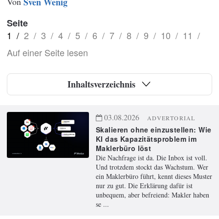
Von
Sven Wenig
Seite
1
/
2
/
3
/
4
/
5
/
6
/
7
/
8
/
9
/
10
/
11
/
Auf einer Seite lesen
Inhaltsverzeichnis
03.08.2026
ADVERTORIAL
Skalieren ohne einzustellen: Wie
KI das Kapazitätsproblem im
Maklerbüro löst
Die Nachfrage ist da. Die Inbox ist voll.
Und trotzdem stockt das Wachstum. Wer
ein Maklerbüro führt, kennt dieses Muster
nur zu gut. Die Erklärung dafür ist
unbequem, aber befreiend: Makler haben
se ...