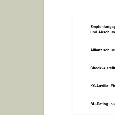
Empfehlungsg
und Abschluss
Allianz schlu
Check24 stell
KS/Auxilia: E
BU-Rating: 537