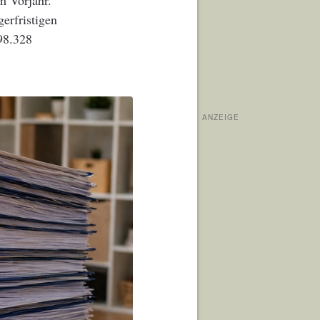
m Vorjahr.
erfristigen
98.328
ANZEIGE