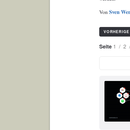
Sven Wen
Von
VORHERIGE
1
/
2
Seite