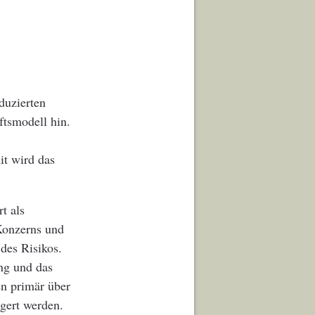
duzierten
tsmodell hin.
it wird das
t als
Konzerns und
des Risikos.
ung und das
en primär über
gert werden.