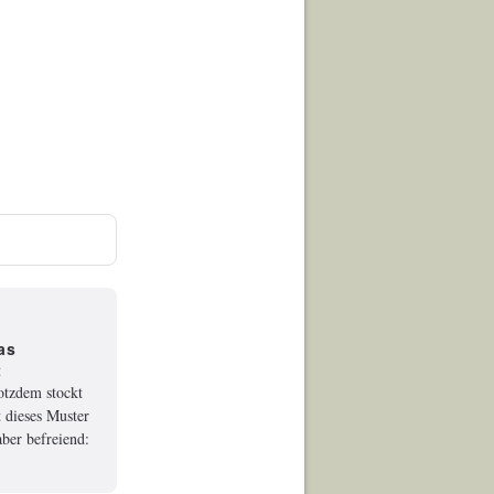
as
t
rotzdem stockt
 dieses Muster
ber befreiend: