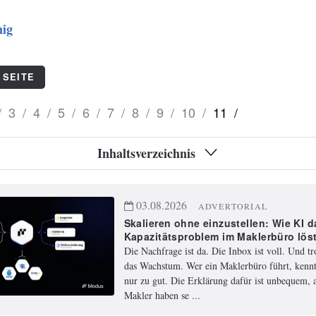
ig
 SEITE
/
3
/
4
/
5
/
6
/
7
/
8
/
9
/
10
/
11
/
Inhaltsverzeichnis
03.08.2026
ADVERTORIAL
Skalieren ohne einzustellen: Wie KI d
Kapazitätsproblem im Maklerbüro lös
Die Nachfrage ist da. Die Inbox ist voll. Und t
das Wachstum. Wer ein Maklerbüro führt, kennt
nur zu gut. Die Erklärung dafür ist unbequem, a
Makler haben se ...