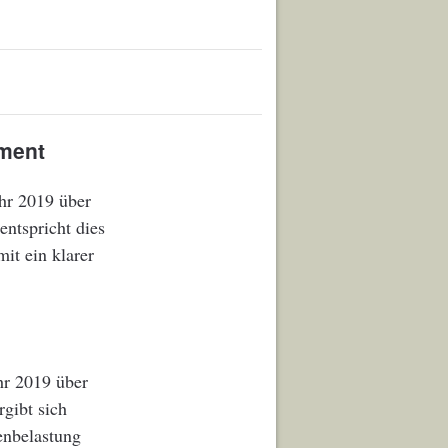
gment
ahr 2019 über
ntspricht dies
mit ein klarer
hr 2019 über
gibt sich
enbelastung