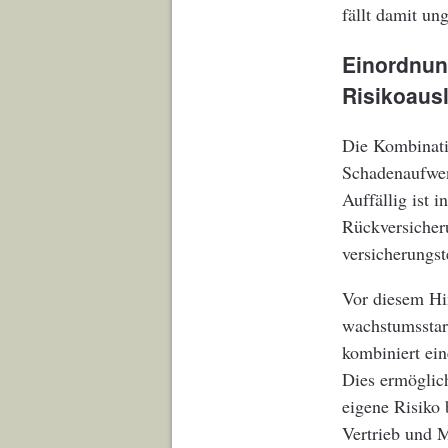
fällt damit un
Einordnun
Risikoaus
Die Kombinatio
Schadenaufwen
Auffällig ist 
Rückversicher
versicherungst
Vor diesem Hin
wachstumsstar
kombiniert ein
Dies ermöglich
eigene Risiko
Vertrieb und 