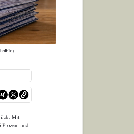
olbild).
rück. Mit
6 Prozent und