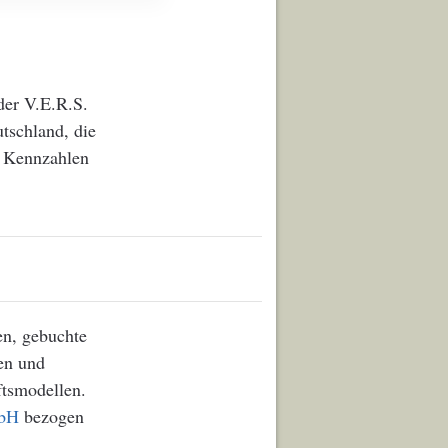
der V.E.R.S.
tschland, die
t Kennzahlen
en, gebuchte
en und
ftsmodellen.
mbH
bezogen