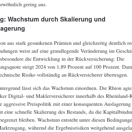
gewöhnlich gering aus.
g: Wachstum durch Skalierung und
lagerung
n aus stark gesunkenen Prämien und gleichzeitig deutlich re
dungen weist auf eine grundlegende Veränderung im Geschäf
insbesondere die Entwicklung in der Rückversicherung: Die
ungsquote steigt 2024 von 1,89 Prozent auf 100 Prozent. Dam
echnische Risiko vollständig an Rückversicherer übertragen.
tergrund lässt sich das Wachstum einordnen. Die Rhion agier
ker Digital- und Maklerversicherer innerhalb des Rheinland-
e aggressive Preispolitik mit einer konsequenten Auslagerung 
t eine schnelle Skalierung des Bestands, da die Kapitalbind
 begrenzt bleiben. Wachstum entsteht unter diesen Bedingung
Marktzugang, während die Ergebnisrisiken weitgehend ausgela