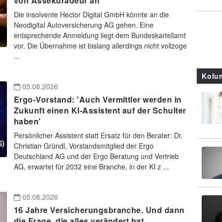
von Assekuradeur an
Die insolvente Hector Digital GmbH könnte an die
Neodigital Autoversicherung AG gehen. Eine
entsprechende Anmeldung liegt dem Bundeskartellamt
vor. Die Übernahme ist bislang allerdings nicht vollzoge
...
Kolu
05.08.2026
Ergo-Vorstand: 'Auch Vermittler werden in
Zukunft einen KI-Assistent auf der Schulter
haben'
Persönlicher Assistent statt Ersatz für den Berater: Dr.
Christian Gründl, Vorstandsmitglied der Ergo
Deutschland AG und der Ergo Beratung und Vertrieb
AG, erwartet für 2032 eine Branche, in der KI z ...
05.08.2026
16 Jahre Versicherungsbranche. Und dann
die Frage, die alles verändert hat.