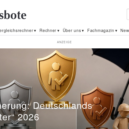
ergleichsrechner
Rechner
Über uns
Fachmagazin
New
ANZEIGE
ler
cherung: Deutschlands
ster“ 2026