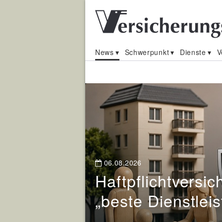
News
Schwerpunkt
Dienste
V
Nachrichten
für
Versicherungsmak
und
06.08.2026
Haftpflichtversi
Vermittler
„beste Dienstlei