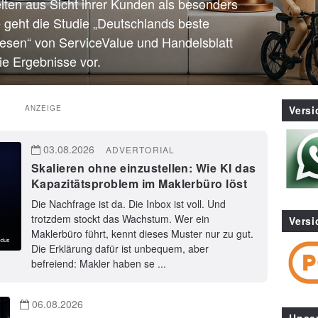
elten aus Sicht ihrer Kunden als besonders
e geht die Studie „Deutschlands beste
wesen“ von ServiceValue und Handelsblatt
ie Ergebnisse vor.
ANZEIGE
Vers
03.08.2026
ADVERTORIAL
Skalieren ohne einzustellen: Wie KI das
Kapazitätsproblem im Maklerbüro löst
Die Nachfrage ist da. Die Inbox ist voll. Und
trotzdem stockt das Wachstum. Wer ein
Versi
Maklerbüro führt, kennt dieses Muster nur zu gut.
Die Erklärung dafür ist unbequem, aber
befreiend: Makler haben se ...
06.08.2026