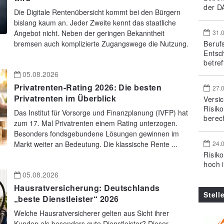
der DA
Die Digitale Rentenübersicht kommt bei den Bürgern
bislang kaum an. Jeder Zweite kennt das staatliche
Angebot nicht. Neben der geringen Bekanntheit
31.
bremsen auch komplizierte Zugangswege die Nutzung.
Beruf
Entsc
betref
05.08.2026
Privatrenten-Rating 2026: Die besten
27.
Privatrenten im Überblick
Versi
Risik
Das Institut für Vorsorge und Finanzplanung (IVFP) hat
berec
zum 17. Mal Privatrenten einem Rating unterzogen.
Besonders fondsgebundene Lösungen gewinnen im
Markt weiter an Bedeutung. Die klassische Rente ...
24.
Risik
hoch 
05.08.2026
Hausratversicherung: Deutschlands
Stell
„beste Dienstleister“ 2026
Welche Hausratversicherer gelten aus Sicht ihrer
Kunden als besonders gute Dienstleister? Dieser