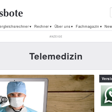
ergleichsrechner
Rechner
Über uns
Fachmagazin
New
ANZEIGE
Telemedizin
Vers