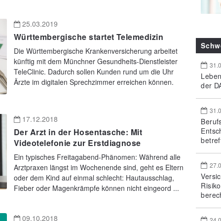
25.03.2019
Württembergische startet Telemedizin
Schw
Die Württembergische Krankenversicherung arbeitet
künftig mit dem Münchner Gesundheits-Dienstleister
31.
TeleClinic. Dadurch sollen Kunden rund um die Uhr
Leben
Ärzte im digitalen Sprechzimmer erreichen können.
der DA
31.
17.12.2018
Beruf
Entsc
Der Arzt in der Hosentasche: Mit
betref
Videotelefonie zur Erstdiagnose
Ein typisches Freitagabend-Phänomen: Während alle
27.
Arztpraxen längst im Wochenende sind, geht es Eltern
Versi
oder dem Kind auf einmal schlecht: Hautausschlag,
Risik
Fieber oder Magenkrämpfe können nicht eingeord ...
berec
09.10.2018
24.