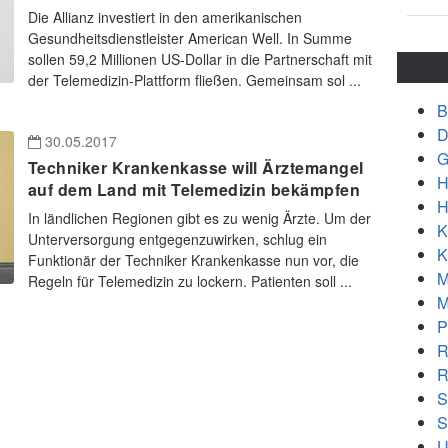
Die Allianz investiert in den amerikanischen
Gesundheitsdienstleister American Well. In Summe
sollen 59,2 Millionen US-Dollar in die Partnerschaft mit
der Telemedizin-Plattform fließen. Gemeinsam sol ...
B
D
30.05.2017
G
Techniker Krankenkasse will Ärztemangel
H
auf dem Land mit Telemedizin bekämpfen
H
In ländlichen Regionen gibt es zu wenig Ärzte. Um der
K
Unterversorgung entgegenzuwirken, schlug ein
K
Funktionär der Techniker Krankenkasse nun vor, die
M
Regeln für Telemedizin zu lockern. Patienten soll ...
M
P
R
R
S
S
U