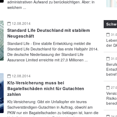
administrativen Aufwand zu berücksichtigen. Aber: in
welchem ...
12.08.2014
Schw
Standard Life Deutschland mit stabilem
31.
Neugeschäft
Leben
Standard Life - Eine stabile Entwicklung meldet die
der DA
Standard Life Deutschland für das erste Halbjahr 2014.
Die deutsche Niederlassung der Standard Life
31.
Assurance Limited erreichte mit 27,0 Millionen ...
Beruf
Entsc
betref
12.08.2014
Kfz-Versicherung muss bei
27.
Bagatellschäden nicht für Gutachten
Versi
zahlen
Risik
Kfz-Versicherung: Gibt ein Unfallopfer ein teures
berec
Sachverständigen-Gutachten in Auftrag, obwohl am
PKW nur ein Bagatellschaden zu beklagen ist, kann die
24.