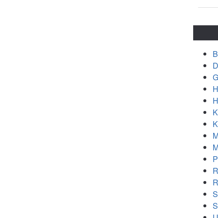
B
D
G
H
H
K
K
M
M
P
R
R
S
S
U