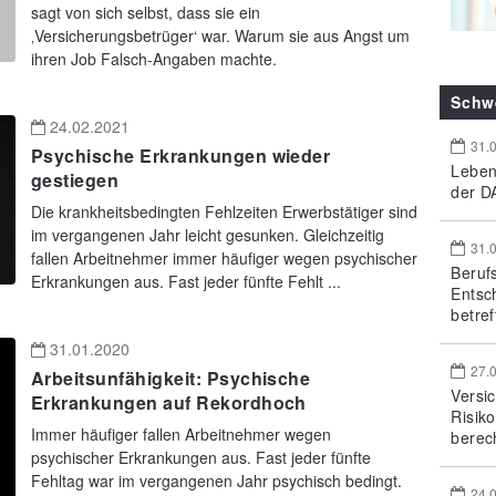
sagt von sich selbst, dass sie ein
‚Versicherungsbetrüger‘ war. Warum sie aus Angst um
ihren Job Falsch-Angaben machte.
Schw
24.02.2021
31.
Psychische Erkrankungen wieder
Leben
gestiegen
der DA
Die krankheitsbedingten Fehlzeiten Erwerbstätiger sind
im vergangenen Jahr leicht gesunken. Gleichzeitig
31.
fallen Arbeitnehmer immer häufiger wegen psychischer
Beruf
Erkrankungen aus. Fast jeder fünfte Fehlt ...
Entsc
betref
31.01.2020
27.
Arbeitsunfähigkeit: Psychische
Versi
Erkrankungen auf Rekordhoch
Risik
Immer häufiger fallen Arbeitnehmer wegen
berec
psychischer Erkrankungen aus. Fast jeder fünfte
Fehltag war im vergangenen Jahr psychisch bedingt.
24.