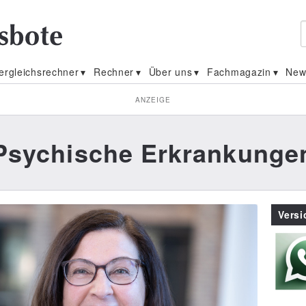
ergleichsrechner
Rechner
Über uns
Fachmagazin
New
ANZEIGE
Psychische Erkrankunge
Vers