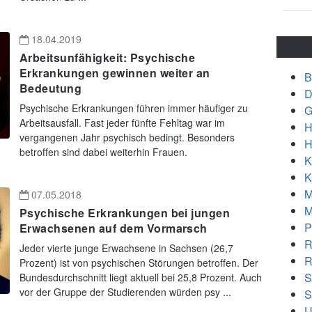
18.04.2019
Arbeitsunfähigkeit: Psychische
Erkrankungen gewinnen weiter an
B
Bedeutung
D
Psychische Erkrankungen führen immer häufiger zu
G
Arbeitsausfall. Fast jeder fünfte Fehltag war im
H
vergangenen Jahr psychisch bedingt. Besonders
H
betroffen sind dabei weiterhin Frauen.
K
K
M
07.05.2018
M
Psychische Erkrankungen bei jungen
P
Erwachsenen auf dem Vormarsch
R
Jeder vierte junge Erwachsene in Sachsen (26,7
R
Prozent) ist von psychischen Störungen betroffen. Der
S
Bundesdurchschnitt liegt aktuell bei 25,8 Prozent. Auch
vor der Gruppe der Studierenden würden psy ...
S
U