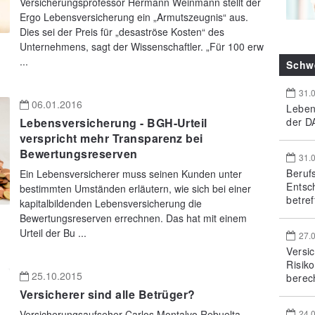
Versicherungsprofessor Hermann Weinmann stellt der
Ergo Lebensversicherung ein „Armutszeugnis“ aus.
Dies sei der Preis für „desaströse Kosten“ des
Unternehmens, sagt der Wissenschaftler. „Für 100 erw
...
Schw
31.
06.01.2016
Leben
der DA
Lebensversicherung - BGH-Urteil
verspricht mehr Transparenz bei
Bewertungsreserven
31.
Beruf
Ein Lebensversicherer muss seinen Kunden unter
Entsc
bestimmten Umständen erläutern, wie sich bei einer
betref
kapitalbildenden Lebensversicherung die
Bewertungsreserven errechnen. Das hat mit einem
Urteil der Bu ...
27.
Versi
Risik
25.10.2015
berec
Versicherer sind alle Betrüger?
24.
Versicherungsaufseher Carlos Montalvo Rebuelta,