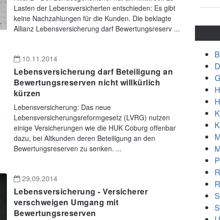
Lasten der Lebensversicherten entschieden: Es gibt
keine Nachzahlungen für die Kunden. Die beklagte
Allianz Lebensversicherung darf Bewertungsreserv ...
B
10.11.2014
D
Lebensversicherung darf Beteiligung an
G
Bewertungsreserven nicht willkürlich
H
kürzen
H
Lebensversicherung: Das neue
K
Lebensversicherungsreformgesetz (LVRG) nutzen
K
einige Versicherungen wie die HUK Coburg offenbar
M
dazu, bei Altkunden deren Beteiligung an den
M
Bewertungsreserven zu senken. ...
P
R
29.09.2014
R
Lebensversicherung - Versicherer
S
verschweigen Umgang mit
S
Bewertungsreserven
U