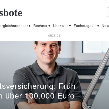
ergleichsrechner
Rechner
Über uns
Fachmagazin
New
ANZEIGE
ler
tsversicherung: Früh
n über 100.000 Euro