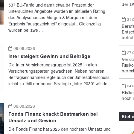
der DA
537 BU-Tarife und damit etwa 84 Prozent der
untersuchten Angebote wurden im aktuellen Rating
des Analysehauses Morgen & Morgen mit dem
31.
Ergebnis "ausgezeichnet" eingestuft. Gleichzeitig
Beruf
wurden bei zwe ...
Entsc
betref
06.08.2026
27.
Inter steigert Gewinn und Beiträge
Versi
Die Inter Versicherungsgruppe ist 2025 in allen
Risik
berec
Versicherungssparten gewachsen. Neben höheren
Beitragseinnahmen legte auch der Jahresüberschuss
leicht zu. Mit der neuen Strategie „Inter 2030“ will de ...
24.
Risik
hoch 
06.08.2026
Fonds Finanz knackt Bestmarken bei
Stell
Umsatz und Gewinn
Die Fonds Finanz hat 2025 den höchsten Umsatz und