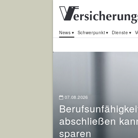
News
Schwerpunkt
Dienste
V
Nachrichten
für
Versicherungsmak
07.08.2026
und
Berufsunfähigkei
Vermittler
abschließen kan
sparen