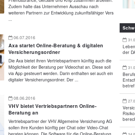
Friendsurance, GetSafe und Knip zusammen arbeiten.
Zudem halte das Unternehmen Ausschau nach
weiteren Partnern zur Entwicklung zukunftsfähiger Vers
...
Schw
06.07.2016
31.
Axa startet Online-Beratung & digitalen
Leben
Versicherungsordner
der DA
Die Axa bietet ihren Vertriebspartnern künftig auch die
Möglichkeit der Beratung per Videochat an. Diese soll
31.
via App gesteuert werden. Darin enthalten sei auch ein
Beruf
digitaler Versicherungsordner. Der ...
Entsc
betref
08.06.2016
27.
VHV bietet Vertriebspartnern Online-
Versi
Beratung an
Risik
berec
Vertriebspartner der VHV Allgemeine Versicherung AG
sollen ihre Kunden künftig per Chat oder Video-Chat
beraten können. Die Software für die Online-Beratung
24.