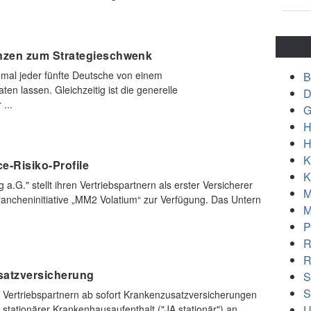
nzen zum Strategieschwenk
inmal jeder fünfte Deutsche von einem
B
en lassen. Gleichzeitig ist die generelle
D
...
G
H
H
K
e-Risiko-Profile
K
.G." stellt ihren Vertriebspartnern als erster Versicherer
M
 Brancheninitiative „MM2 Volatium“ zur Verfügung. Das Untern
M
P
R
R
usatzversicherung
S
S
n Vertriebspartnern ab sofort Krankenzusatzversicherungen
U
 stationärer Krankenhausaufenthalt ("JA stationär") an.