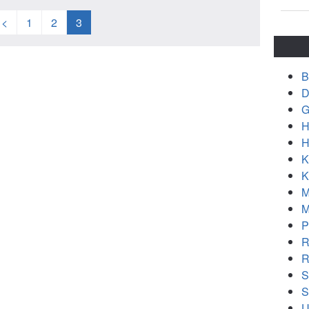
<
1
2
3
B
D
G
H
H
K
K
M
M
P
R
R
S
S
U