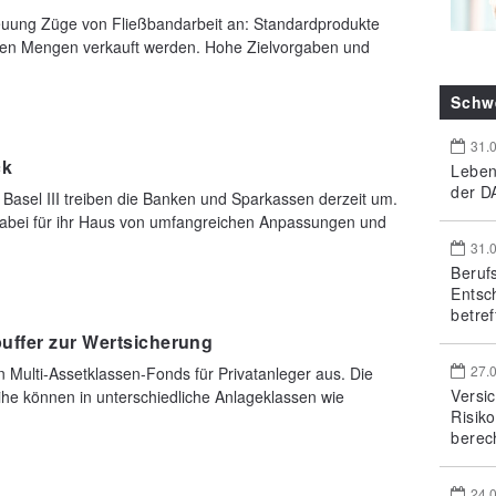
euung Züge von Fließbandarbeit an: Standardprodukte
oßen Mengen verkauft werden. Hohe Zielvorgaben und
Schw
31.
ck
Leben
der DA
 Basel III treiben die Banken und Sparkassen derzeit um.
dabei für ihr Haus von umfangreichen Anpassungen und
31.
Beruf
Entsc
betref
uffer zur Wertsicherung
27.
 Multi-Assetklassen-Fonds für Privatanleger aus. Die
Versi
e können in unterschiedliche Anlageklassen wie
Risik
berec
24.