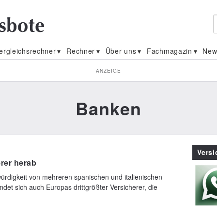
ergleichsrechner
Rechner
Über uns
Fachmagazin
New
ANZEIGE
Banken
Vers
erer herab
twürdigkeit von mehreren spanischen und italienischen
ndet sich auch Europas drittgrößter Versicherer, die