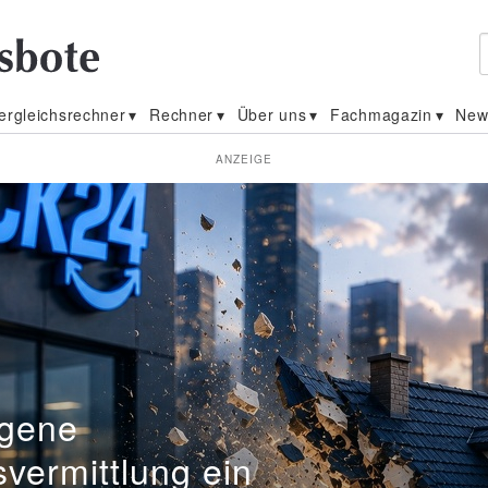
ergleichsrechner
Rechner
Über uns
Fachmagazin
New
ANZEIGE
ler
igene
vermittlung ein