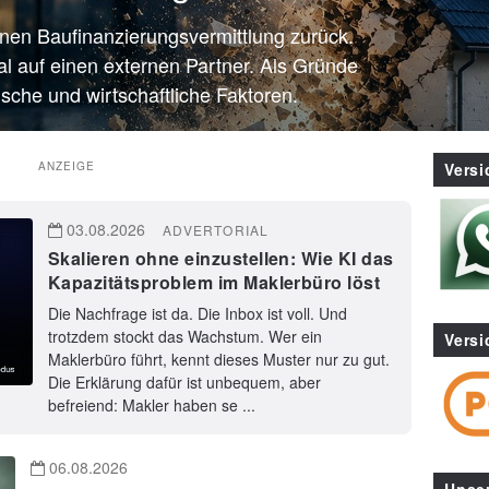
enen Baufinanzierungsvermittlung zurück.
al auf einen externen Partner. Als Gründe
sche und wirtschaftliche Faktoren.
ANZEIGE
Vers
03.08.2026
ADVERTORIAL
Skalieren ohne einzustellen: Wie KI das
Kapazitätsproblem im Maklerbüro löst
Die Nachfrage ist da. Die Inbox ist voll. Und
trotzdem stockt das Wachstum. Wer ein
Versi
Maklerbüro führt, kennt dieses Muster nur zu gut.
Die Erklärung dafür ist unbequem, aber
befreiend: Makler haben se ...
06.08.2026