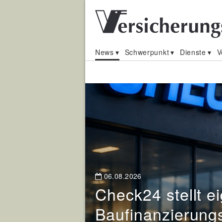
News
Schwerpunkt
Dienste
V
Nachrichten
für
Versicherungsmak
und
06.08.2026
Vermittler
Check24 stellt e
Baufinanzierungs