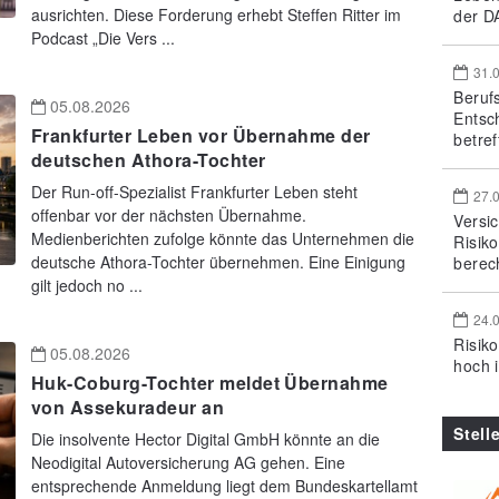
ausrichten. Diese Forderung erhebt Steffen Ritter im
der DA
Podcast „Die Vers ...
31.
Beruf
05.08.2026
Entsc
Frankfurter Leben vor Übernahme der
betref
deutschen Athora-Tochter
Der Run-off-Spezialist Frankfurter Leben steht
27.
offenbar vor der nächsten Übernahme.
Versi
Medienberichten zufolge könnte das Unternehmen die
Risik
deutsche Athora-Tochter übernehmen. Eine Einigung
berec
gilt jedoch no ...
24.
Risik
05.08.2026
hoch 
Huk-Coburg-Tochter meldet Übernahme
von Assekuradeur an
Stell
Die insolvente Hector Digital GmbH könnte an die
Neodigital Autoversicherung AG gehen. Eine
entsprechende Anmeldung liegt dem Bundeskartellamt