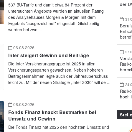
der DA
537 BU-Tarife und damit etwa 84 Prozent der
untersuchten Angebote wurden im aktuellen Rating
des Analysehauses Morgen & Morgen mit dem
31.
Ergebnis "ausgezeichnet" eingestuft. Gleichzeitig
Beruf
wurden bei zwe ...
Entsc
betref
06.08.2026
27.
Inter steigert Gewinn und Beiträge
Versi
Die Inter Versicherungsgruppe ist 2025 in allen
Risik
berec
Versicherungssparten gewachsen. Neben höheren
Beitragseinnahmen legte auch der Jahresüberschuss
leicht zu. Mit der neuen Strategie „Inter 2030“ will de ...
24.
Risik
hoch 
06.08.2026
Fonds Finanz knackt Bestmarken bei
Stell
Umsatz und Gewinn
Die Fonds Finanz hat 2025 den höchsten Umsatz und