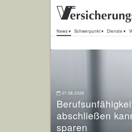
News
Schwerpunkt
Dienste
V
Nachrichten
für
Versicherungsmak
07.08.2026
und
Berufsunfähigkei
Vermittler
abschließen kan
sparen