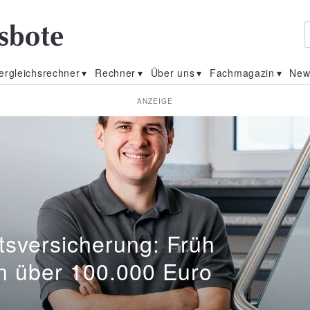
ergleichsrechner
Rechner
Über uns
Fachmagazin
New
ANZEIGE
ler
tsversicherung: Früh
n über 100.000 Euro